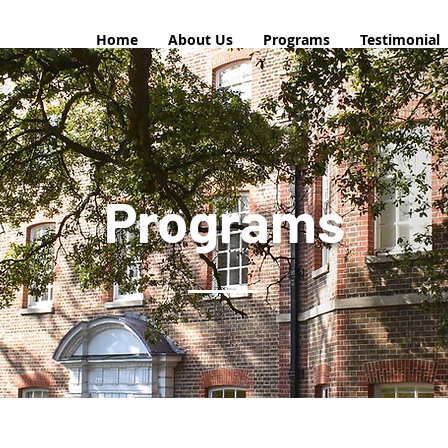
Home
About Us
Programs
Testimonial
Programs