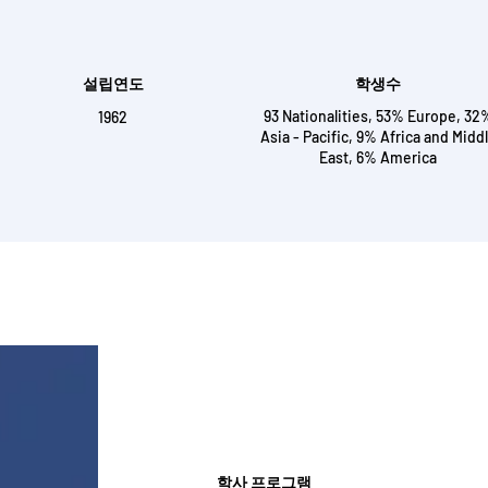
설립연도
​학생수
93 Nationalities, 53% Europe, 32
1962
Asia - Pacific, 9% Africa and Midd
East, 6% America
학사 프로그램 