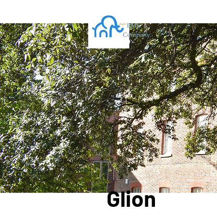
BMK
Company
Glion