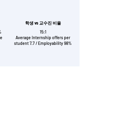
학생 vs 교수진 비율
%
15:1
le
Average Internship offers per
student 7.7 / Employability 98%